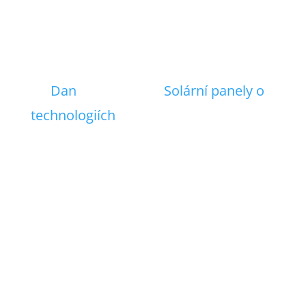
Co je to N-type
TOPCon
technologie
od
Dan
|
7. 6. 2023
|
Solární panely o
technologiích
| 0 Comments
o N-type TOPCon technologii se mluví
jako o nástupcovy PERC technologie,
která je často používána v solárních
panelů již nějakou dobu. Německý
Fraunhofer Solar Energy Institute
přišel s N typ TOPCon technologií pro
články. Jedná se o pasivační metodu