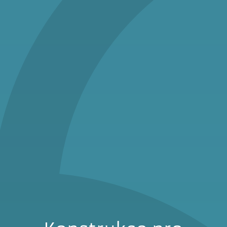
Konstrukční systémy
pro solární panely
Nabízíme systémy od K2 pro šikmé
střechy a ploché a střechy a inovativní
zátěžový systém Landblock® pro
ploché střechy