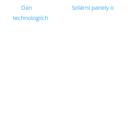
od
Dan
|
9. 12. 2023
|
Solární panely o
technologiích
| 0 Comments
Každý rok Renewable Energy Test
Center (RETC) Testuje fotovoltaické
panely a vydává roční index PV. Ve
zprávě 2023 najdete výsledky testů
zaměřené na kvalitu, spolehlivost a
výkonnost. V článku naleznete 3
kategorie: kvalita, výkon, spolehlivost.
Testy jsou nad...
Číst dál