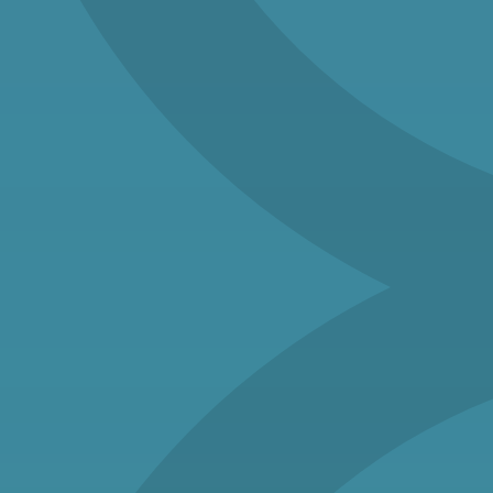
hybridní fotovoltaické
elektrárny
Jsme dodavatelem hybridní solární
technologie. Solární panely umožňují
současnou výrobu tepla a elektřiny.
Konstrukční
systémy