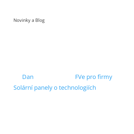
Novinky a Blog
Tip na 700W Solární
panel pro větší
elektrárnu
od
Dan
|
20. 2. 2024
|
FVe pro firmy
,
Solární panely o technologiích
| 0
Comments
Společnost Risen Energy se pyšní
svým novým panelem Hyper-ion o
výkonu 700W. Tento panel nabízí