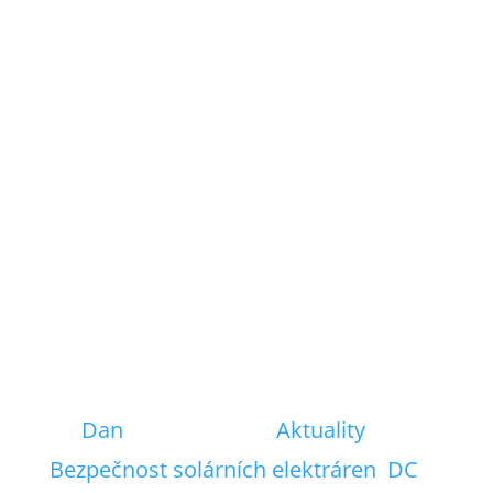
solárních modulů,...
Číst dál
Odpojení na úrovni
solárního panelu a
bezpečnost solární
elektrárny a
povinnost podle
vyhlášky platné od
1.5.2023
od
Dan
|
31. 5. 2023
|
Aktuality
,
Bezpečnost solárních elektráren
,
DC